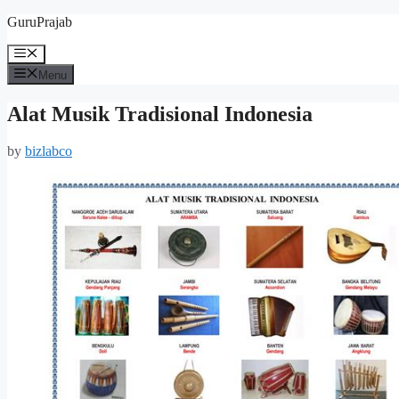
Skip
GuruPrajab
to
content
Menu
Menu
Alat Musik Tradisional Indonesia
by
bizlabco