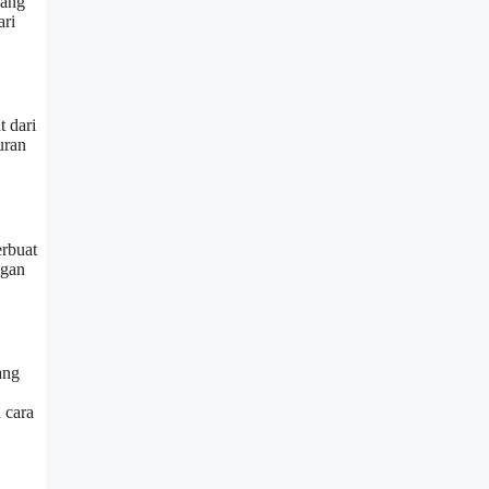
yang
ari
t dari
uran
erbuat
ngan
ang
 cara