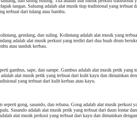
, saluang, dan suling bulung. Tifa adalah alat musik perkusi tradisional 
pak tangan. Saluang adalah alat musik tiup tradisional yang terbuat d
ng terbuat dari tulang atau bambu.
kolintang, gendang, dan suling. Kolintang adalah alat musik yang terbua
ng adalah alat musik perkusi yang terdiri dari dua buah drum beruk
bambu atau tanduk kerbau.
eperti gambus, sape, dan sampe. Gambus adalah alat musik petik yang t
adalah alat musik petik yang terbuat dari kulit kayu dan dimainkan de
isional yang terbuat dari kulit kerbau atau kayu.
am seperti gong, sasando, dan rebana. Gong adalah alat musik perkusi y
lu. Sasando adalah alat musik petik yang terbuat dari daun lontar dan
dalah alat musik perkusi yang terbuat dari kayu dan dimainkan dengan