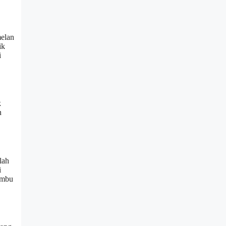
melan
ik
i
k
n
lah
i
ambu