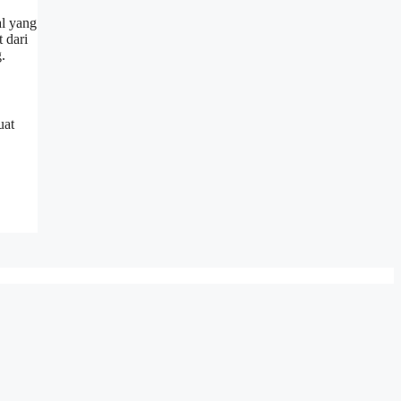
al yang
 dari
.
uat