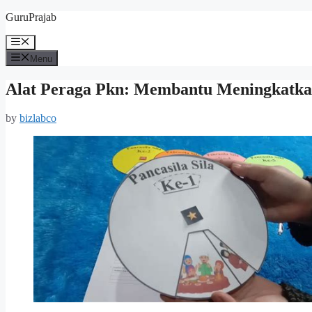
Skip
GuruPrajab
to
content
Menu
Menu
Alat Peraga Pkn: Membantu Meningkatka
by
bizlabco