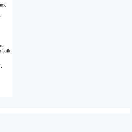
ang
m
ana
 baik,
N,