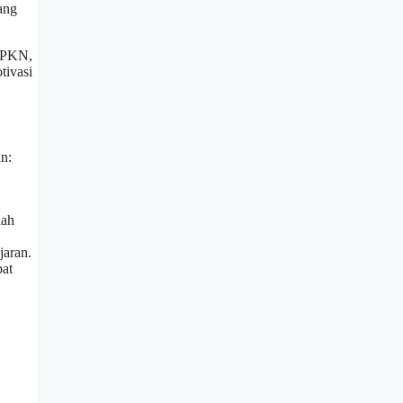
ang
a PKN,
tivasi
n:
lah
jaran.
pat