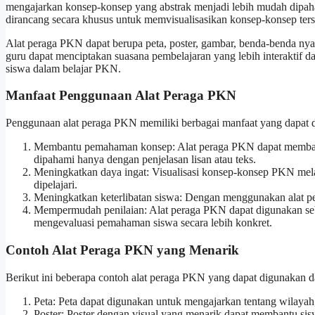
mengajarkan konsep-konsep yang abstrak menjadi lebih mudah dipaha
dirancang secara khusus untuk memvisualisasikan konsep-konsep ters
Alat peraga PKN dapat berupa peta, poster, gambar, benda-benda ny
guru dapat menciptakan suasana pembelajaran yang lebih interaktif 
siswa dalam belajar PKN.
Manfaat Penggunaan Alat Peraga PKN
Penggunaan alat peraga PKN memiliki berbagai manfaat yang dapat di
Membantu pemahaman konsep: Alat peraga PKN dapat memban
dipahami hanya dengan penjelasan lisan atau teks.
Meningkatkan daya ingat: Visualisasi konsep-konsep PKN mela
dipelajari.
Meningkatkan keterlibatan siswa: Dengan menggunakan alat per
Mempermudah penilaian: Alat peraga PKN dapat digunakan seba
mengevaluasi pemahaman siswa secara lebih konkret.
Contoh Alat Peraga PKN yang Menarik
Berikut ini beberapa contoh alat peraga PKN yang dapat digunakan 
Peta: Peta dapat digunakan untuk mengajarkan tentang wilayah,
Poster: Poster dengan visual yang menarik dapat membantu s