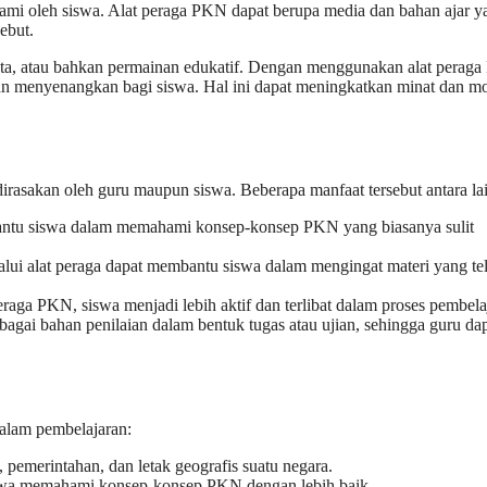
mi oleh siswa. Alat peraga PKN dapat berupa media dan bahan ajar y
ebut.
ata, atau bahkan permainan edukatif. Dengan menggunakan alat perag
dan menyenangkan bagi siswa. Hal ini dapat meningkatkan minat dan mo
rasakan oleh guru maupun siswa. Beberapa manfaat tersebut antara lai
tu siswa dalam memahami konsep-konsep PKN yang biasanya sulit
lui alat peraga dapat membantu siswa dalam mengingat materi yang te
aga PKN, siswa menjadi lebih aktif dan terlibat dalam proses pembela
gai bahan penilaian dalam bentuk tugas atau ujian, sehingga guru da
dalam pembelajaran:
 pemerintahan, dan letak geografis suatu negara.
iswa memahami konsep-konsep PKN dengan lebih baik.