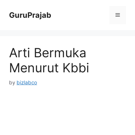
Skip
to
GuruPrajab
Menu
content
Arti Bermuka
Menurut Kbbi
by
bizlabco