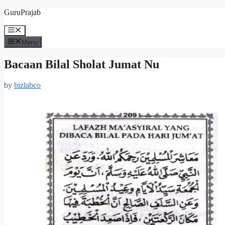
Skip
GuruPrajab
to
content
Menu
Menu
Bacaan Bilal Sholat Jumat Nu
by
bizlabco