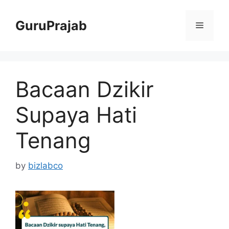
Skip
to
GuruPrajab
Menu
content
Bacaan Dzikir
Supaya Hati
Tenang
by
bizlabco