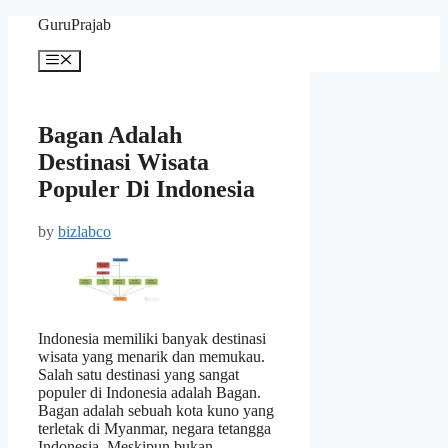
Skip
GuruPrajab
to
content
Menu
Bagan Adalah
Destinasi Wisata
Populer Di Indonesia
by
bizlabco
Indonesia memiliki banyak destinasi
wisata yang menarik dan memukau.
Salah satu destinasi yang sangat
populer di Indonesia adalah Bagan.
Bagan adalah sebuah kota kuno yang
terletak di Myanmar, negara tetangga
Indonesia. Meskipun bukan