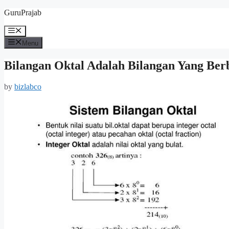
Skip
GuruPrajab
to
content
Menu
Menu
Bilangan Oktal Adalah Bilangan Yang Berb
by
bizlabco