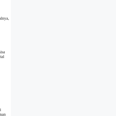
alnya,
isa
tal
i
anan