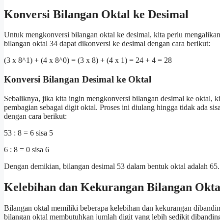
Konversi Bilangan Oktal ke Desimal
Untuk mengkonversi bilangan oktal ke desimal, kita perlu mengalika
bilangan oktal 34 dapat dikonversi ke desimal dengan cara berikut:
(3 x 8^1) + (4 x 8^0) = (3 x 8) + (4 x 1) = 24 + 4 = 28
Konversi Bilangan Desimal ke Oktal
Sebaliknya, jika kita ingin mengkonversi bilangan desimal ke oktal,
pembagian sebagai digit oktal. Proses ini diulang hingga tidak ada si
dengan cara berikut:
53 : 8 = 6 sisa 5
6 : 8 = 0 sisa 6
Dengan demikian, bilangan desimal 53 dalam bentuk oktal adalah 65.
Kelebihan dan Kekurangan Bilangan Okta
Bilangan oktal memiliki beberapa kelebihan dan kekurangan dibandin
bilangan oktal membutuhkan jumlah digit yang lebih sedikit diband