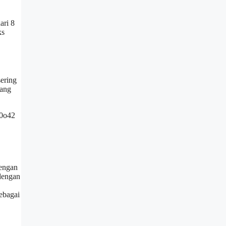
ari 8
ks
ering
yang
 0o42
dengan
dengan
ebagai