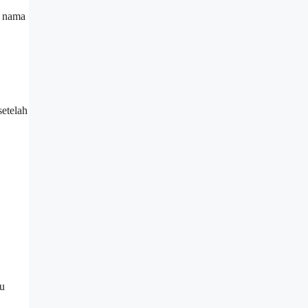
h nama
setelah
lu