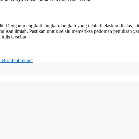
it. Dengan mengikuti langkah-langkah yang telah dijelaskan di atas, ki
enulisan ilmiah. Pastikan untuk selalu memeriksa pedoman penulisan ya
tulis tersebut.
l Bronfenbrenner