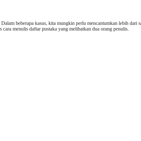
h. Dalam beberapa kasus, kita mungkin perlu mencantumkan lebih dari s
s cara menulis daftar pustaka yang melibatkan dua orang penulis.