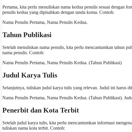
Pertama, kita perlu menuliskan nama kedua penulis sesuai dengan fo
penulis kedua yang dipisahkan dengan tanda koma. Contoh:
Nama Penulis Pertama, Nama Penulis Kedua.
Tahun Publikasi
Setelah menuliskan nama penulis, kita perlu mencantumkan tahun publi
nama penulis. Contoh:
Nama Penulis Pertama, Nama Penulis Kedua. (Tahun Publikasi)
Judul Karya Tulis
Selanjutnya, tuliskan judul karya tulis yang relevan. Judul ini harus 
Nama Penulis Pertama, Nama Penulis Kedua. (Tahun Publikasi). Judu
Penerbit dan Kota Terbit
Setelah judul karya tulis, kita perlu mencantumkan informasi mengenai
tuliskan nama kota terbit. Contoh: