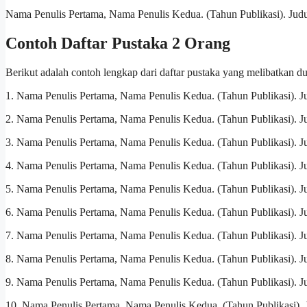
Nama Penulis Pertama, Nama Penulis Kedua. (Tahun Publikasi). Judul
Contoh Daftar Pustaka 2 Orang
Berikut adalah contoh lengkap dari daftar pustaka yang melibatkan du
1. Nama Penulis Pertama, Nama Penulis Kedua. (Tahun Publikasi). Ju
2. Nama Penulis Pertama, Nama Penulis Kedua. (Tahun Publikasi). Ju
3. Nama Penulis Pertama, Nama Penulis Kedua. (Tahun Publikasi). Ju
4. Nama Penulis Pertama, Nama Penulis Kedua. (Tahun Publikasi). Ju
5. Nama Penulis Pertama, Nama Penulis Kedua. (Tahun Publikasi). Ju
6. Nama Penulis Pertama, Nama Penulis Kedua. (Tahun Publikasi). Ju
7. Nama Penulis Pertama, Nama Penulis Kedua. (Tahun Publikasi). Ju
8. Nama Penulis Pertama, Nama Penulis Kedua. (Tahun Publikasi). Ju
9. Nama Penulis Pertama, Nama Penulis Kedua. (Tahun Publikasi). Ju
10. Nama Penulis Pertama, Nama Penulis Kedua. (Tahun Publikasi). J