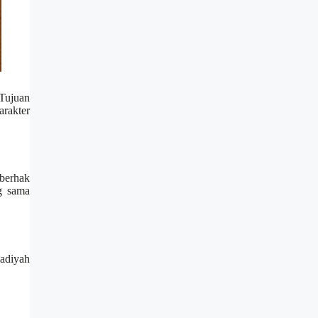
Tujuan
arakter
 berhak
ng sama
madiyah