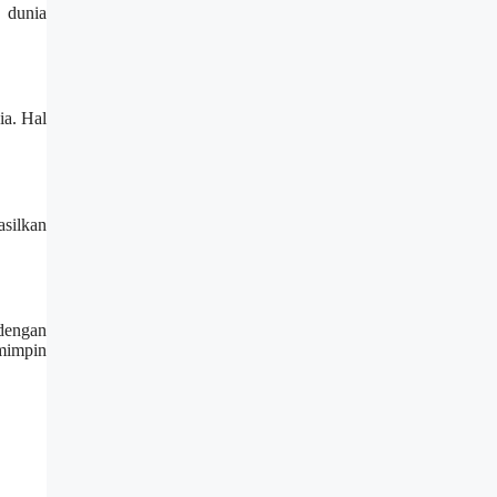
 dunia
ia. Hal
silkan
dengan
mimpin