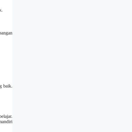
k.
bangan
g baik.
lajar.
andiri