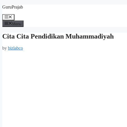
Skip
GuruPrajab
to
content
Menu
Menu
Cita Cita Pendidikan Muhammadiyah
by
bizlabco