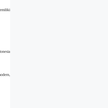
emiliki
onesia
odern,