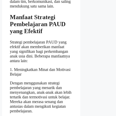
dalam tim, berkomunikasi, dan saling
mendukung satu sama lain.
Manfaat Strategi
Pembelajaran PAUD
yang Efektif
Strategi pembelajaran PAUD yang
efektif akan memberikan manfaat
yang signifikan bagi perkembangan
anak usia dini. Beberapa manfaatnya
antara lain:
1. Meningkatkan Minat dan Motivasi
Belajar
Dengan menggunakan strategi
pembelajaran yang menarik dan
menyenangkan, anak-anak akan lebih
tertarik dan termotivasi untuk belajar.
Mereka akan merasa senang dan
antusias dalam mengikuti kegiatan
pembelajaran.