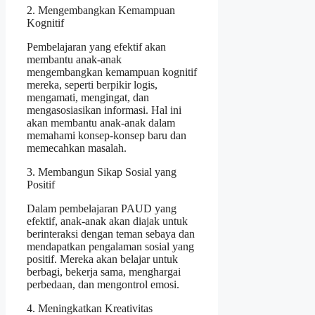
2. Mengembangkan Kemampuan
Kognitif
Pembelajaran yang efektif akan
membantu anak-anak
mengembangkan kemampuan kognitif
mereka, seperti berpikir logis,
mengamati, mengingat, dan
mengasosiasikan informasi. Hal ini
akan membantu anak-anak dalam
memahami konsep-konsep baru dan
memecahkan masalah.
3. Membangun Sikap Sosial yang
Positif
Dalam pembelajaran PAUD yang
efektif, anak-anak akan diajak untuk
berinteraksi dengan teman sebaya dan
mendapatkan pengalaman sosial yang
positif. Mereka akan belajar untuk
berbagi, bekerja sama, menghargai
perbedaan, dan mengontrol emosi.
4. Meningkatkan Kreativitas