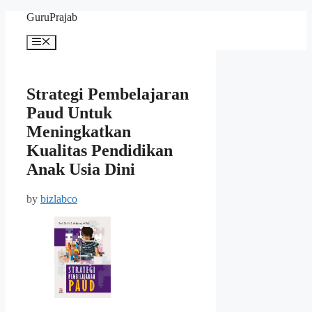
Skip
GuruPrajab
to
content
Menu
Strategi Pembelajaran
Paud Untuk
Meningkatkan
Kualitas Pendidikan
Anak Usia Dini
by
bizlabco